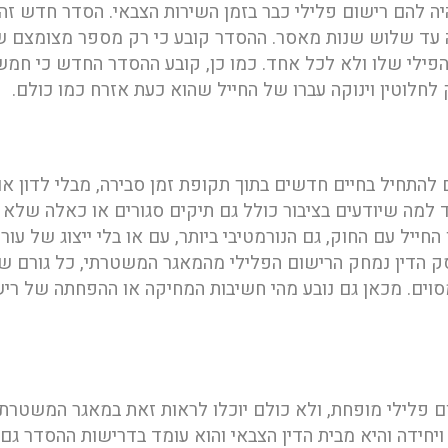
יה להם רישום פלילי כבר בזמן השירות הצבאי. הסדר חדש זה
נה עד שלוש שנות מאסר. ההסדר קובע כי רק מספר מצומצם 
הפילי שלו ולא לכל אחד. כמו כן, קובע ההסדר החדש כי חמש
לחלוטין וינוקה עברו של החייל שהוא כעת אזרח כמו כולם.
 להתחיל בחיים חדשים בתוך תקופת זמן סבירה, מבלי לדון א
וד למה שיודעים בציבור כולל גם תיקים סגורים או כאלה שלא
יל עם החוק, גם הנורמטיבי ביותר, עם או בלי ייצוג של עורך
 17 שנים מיום מתן פסק הדין נמחק הרישום הפלילי מהמאגר המשטרתי, כל גורם 
וים. מכאן גם נובע מהי חשיבות המחיקה או ההפחתה של רי
ם פלילי מופחת, ולא כולם יוכלו לראות זאת במאגר המשטרתי
חידה והיא מבית הדין הצבאי והוא עומד בדרישות ההסדר גם