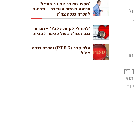
"הקש ששבר את גב החייל":
פגיעה בעמוד השדרה – תביעה
של
להכרה כנכה צה"ל
"למה לי לקחת ללב?" – הכרה
כנכה צה"ל בשל פגימה לבבית
הלם קרב (P.T.S.D) והכרה כנכה
צה"ל
ותם
 דין
שהוא
שום
.