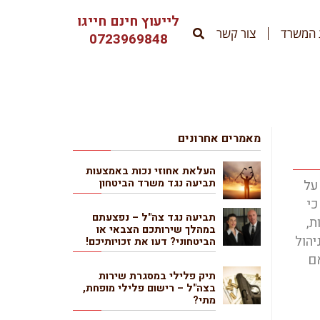
לייעוץ חינם חייגו
 המשרד
צור קשר
0723969848
מאמרים אחרונים
העלאת אחוזי נכות באמצעות
על
תביעה נגד משרד הביטחון
כי
תביעה נגד צה"ל – נפצעתם
ת,
במהלך שירותכם הצבאי או
יהול
הביטחוני? דעו את זכויותיכם!
אם
תיק פלילי במסגרת שירות
בצה"ל – רישום פלילי מופחת,
מתי?