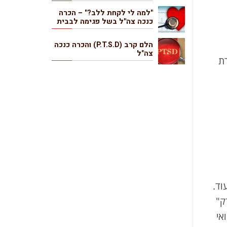
"למה לי לקחת ללב?" – הכרה
כנכה צה"ל בשל פגימה לבבית
הלם קרב (P.T.S.D) והכרה כנכה
צה"ל
ת
), סכיזופרניה ועוד.
ק"
אי