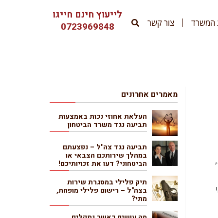
לייעוץ חינם חייגו
 המשרד
צור קשר
0723969848
מאמרים אחרונים
העלאת אחוזי נכות באמצעות
תביעה נגד משרד הביטחון
תביעה נגד צה"ל – נפצעתם
במהלך שירותכם הצבאי או
הביטחוני? דעו את זכויותיכם!
תיק פלילי במסגרת שירות
בצה"ל – רישום פלילי מופחת,
מתי?
מה עושים כאשר נתקלים