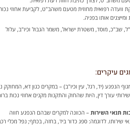
עם משהב"ט, לצורך כתיבת חוות דעת רפואית.
קת וועדה רפואית מחוזית מטעם משהב"ט, לקביעת אחוזי נכות
ומייצגים אותו בפניה.
 שב"כ, מוסד, משטרת ישראל, משמר הגבול וכיו"ב, עלול
וף הנפגע (יד, רגל, עין וכיו"ב) – במקרים כגון דא, המחוקק נ
ירותי עורך דין, היות שהחוק והתקנות מקנים אחוזי נכות ברור
ת תנאי השירות
– הכוונה למקרים שבהם הנפגע חווה
שירותו. לדוגמה: ספג כדור ביד, בחזה, בכתף; נפל מכלי רכב