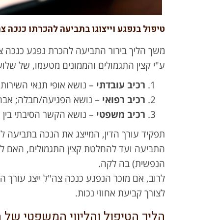
טיפול בנפגע וייצוגו בתביעה להכרתו כנכה צה
משך הליך בירור התביעה להכרת נפגע כנכה צה
ע"י קצין התגמולים והממונים מטעמו, של שלו
רכיב עובדתי
– נושא אופי תנאי השירות ו
רכיב רפואי
– נושא הפגיעה/חבלה; אבחנ
רכיב משפטי
– נושא הקשר הסיבתי בין 
תפקיד עורך הדין, המייצג את הנכה בתביעה לה
התביעה ועד להחלטת קצין התגמולים, האם להכי
הנפשית) בה לקה.
לרוב, אם מוכר הנפגע כנכה צה"ל ייצג עורך ה
לצורך קביעת אחוזי נכות.
הליך הטיפול והליווי המשפטי של ה