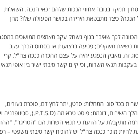
חון יתמקד בגובה אחוזי הנכות שלהם זכאי הנכה. השאלות
של הנכה? כיצד מתבטאת הירידה בכושר הפעולה שלו? מהן
כוונה לכך שאיבר בגוף נשחק עקב מאמצים ממושכים במסגר
ות נשיאת משקלים; פגיעה ברצועות או בסחוס הברך עקב
סוג זה, מאבק הנפגע יהיה על עצם ההכרה כנכה צה"ל, קרי
עקבות תנאי השרות, וכי קיים קשר סיבתי ישיר בין אופי תנאי
ות בכל סוגי המחלות: סרטן, יתר לחץ דם, סוכרת נעורים,
וכיו"ב. גם פגיעות נפשיות עלולות להתפרץ במהלך השירות, דוגמת: פוסט טראומה (P.T.S.D.
 ברמה מתקבלת על הדעת כי תנאי השרות הם "הטריגר", "ההד
להיות מוכר כנכה צה"ל יש להוכיח קשר סיבתי משפטי – רפו