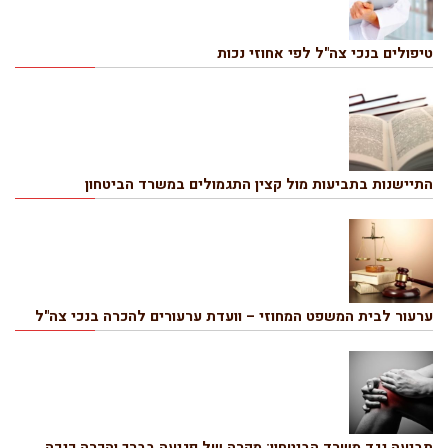
טיפולים בנכי צה"ל לפי אחוזי נכות
התיישנות בתביעות מול קצין התגמולים במשרד הביטחון
ערעור לבית המשפט המחוזי – וועדת ערעורים להכרה בנכי צה"ל
תביעה נגד משרד הביטחון: מקרה של פגיעה בברך והכרה כנכה