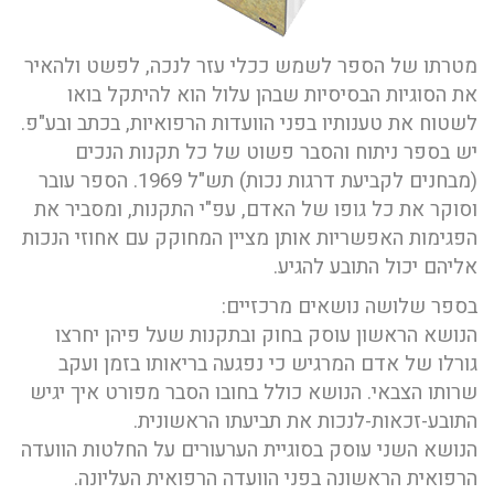
מטרתו של הספר לשמש ככלי עזר לנכה, לפשט ולהאיר
את הסוגיות הבסיסיות שבהן עלול הוא להיתקל בואו
לשטוח את טענותיו בפני הוועדות הרפואיות, בכתב ובע"פ.
יש בספר ניתוח והסבר פשוט של כל תקנות הנכים
(מבחנים לקביעת דרגות נכות) תש"ל 1969. הספר עובר
וסוקר את כל גופו של האדם, עפ"י התקנות, ומסביר את
הפגימות האפשריות אותן מציין המחוקק עם אחוזי הנכות
אליהם יכול התובע להגיע.
בספר שלושה נושאים מרכזיים:
הנושא הראשון עוסק בחוק ובתקנות שעל פיהן יחרצו
גורלו של אדם המרגיש כי נפגעה בריאותו בזמן ועקב
שרותו הצבאי. הנושא כולל בחובו הסבר מפורט איך יגיש
התובע-זכאות-לנכות את תביעתו הראשונית.
הנושא השני עוסק בסוגיית הערעורים על החלטות הוועדה
הרפואית הראשונה בפני הוועדה הרפואית העליונה.