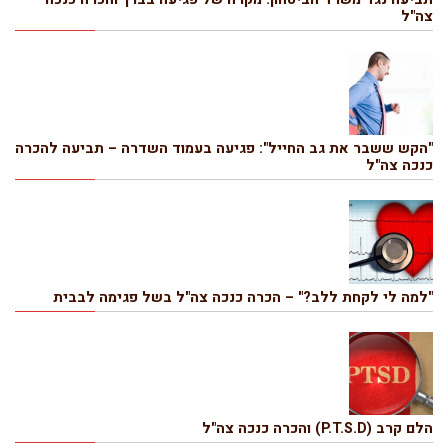
צה"ל
"הקש ששבר את גב החייל": פגיעה בעמוד השדרה – תביעה להכרה
כנכה צה"ל
"למה לי לקחת ללב?" – הכרה כנכה צה"ל בשל פגימה לבבית
הלם קרב (P.T.S.D) והכרה כנכה צה"ל